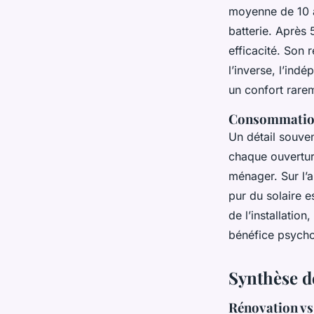
moyenne de 10 à 
batterie. Après 
efficacité. Son
l’inverse, l’ind
un confort rare
Consommation 
Un détail souve
chaque ouvertur
ménager. Sur l’a
pur du solaire e
de l’installatio
bénéfice psycho
Synthèse d
Rénovation vs