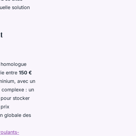
uelle solution
t
on homologue
rie entre
150 €
uminium, avec un
s complexe : un
 pour stocker
 prix
on globale des
roulants-