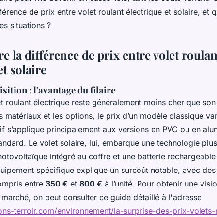
férence de prix entre volet roulant électrique et solaire, et q
es situations ?
 la différence de prix entre volet roulan
et solaire
sition : l'avantage du filaire
olet roulant électrique reste généralement moins cher que s
es matériaux et les options, le prix d’un modèle classique va
rif s’applique principalement aux versions en PVC ou en al
tandard. Le volet solaire, lui, embarque une technologie plu
otovoltaïque intégré au coffre et une batterie rechargeable
quipement spécifique explique un surcoût notable, avec des
ompris entre
350 €
et
800 €
à l’unité. Pour obtenir une visi
u marché, on peut consulter ce guide détaillé à l'adresse
ions-terroir.com/environnement/la-surprise-des-prix-volets-