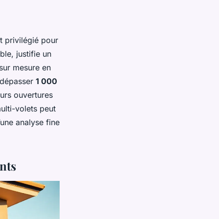
t privilégié pour
le, justifie un
e sur mesure en
t dépasser
1 000
eurs ouvertures
ulti-volets peut
’une analyse fine
nts