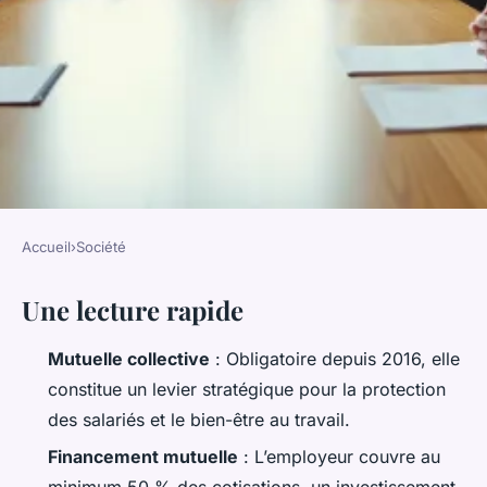
Accueil
›
Société
SOCIÉTÉ
Une lecture rapide
Mutuelle collective : bien plus
qu'une obligation pour les
Mutuelle collective
: Obligatoire depuis 2016, elle
employeurs
constitue un levier stratégique pour la protection
des salariés et le bien-être au travail.
Orion
•
26/05/2026 20:44
•
11 min de lecture
Financement mutuelle
: L’employeur couvre au