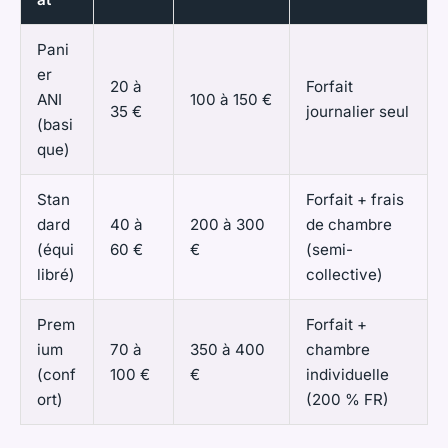
Pani
er
20 à
Forfait
ANI
100 à 150 €
35 €
journalier seul
(basi
que)
Stan
Forfait + frais
dard
40 à
200 à 300
de chambre
(équi
60 €
€
(semi-
libré)
collective)
Prem
Forfait +
ium
70 à
350 à 400
chambre
(conf
100 €
€
individuelle
ort)
(200 % FR)