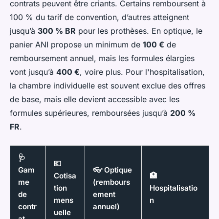
contrats peuvent être criants. Certains remboursent à
100 % du tarif de convention, d’autres atteignent
jusqu’à
300 % BR
pour les prothèses. En optique, le
panier ANI propose un minimum de
100 €
de
remboursement annuel, mais les formules élargies
vont jusqu’à
400 €
, voire plus. Pour l'hospitalisation,
la chambre individuelle est souvent exclue des offres
de base, mais elle devient accessible avec les
formules supérieures, remboursées jusqu’à
200 %
FR
.
🩺
💶
Gam
👓 Optique
Cotisa
🏥
me
(rembours
tion
Hospitalisatio
de
ement
mens
n
contr
annuel)
uelle
at