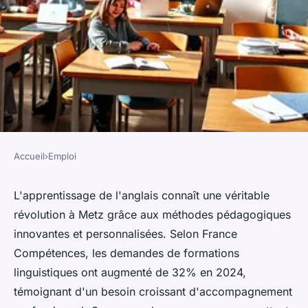
Accueil
›
Emploi
EMPLOI
Explorez des cours d'anglais
L'apprentissage de l'anglais connaît une véritable
révolution à Metz grâce aux méthodes pédagogiques
innovants à metz pour tous !
innovantes et personnalisées. Selon France
Compétences, les demandes de formations
Lyam
•
27 janvier 2026
•
7 min de lecture
linguistiques ont augmenté de 32% en 2024,
témoignant d'un besoin croissant d'accompagnement